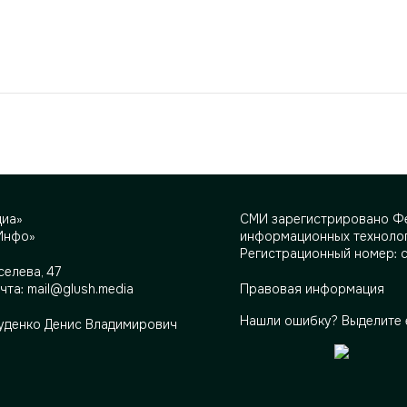
диа»
СМИ зарегистрировано Фе
Инфо»
информационных технолог
Регистрационный номер: 
селева, 47
очта:
mail@glush.media
Правовая информация
Нашли ошибку? Выделите 
Руденко Денис Владимирович