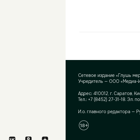
Сетевое издание «Глушь ме
Учредитель — ООО «Медиа-
Адрес:
410012, г. Саратов, Ки
Тел.:
+7 (8452) 27-31-18
. Эл. п
И.о. главного редактора — 