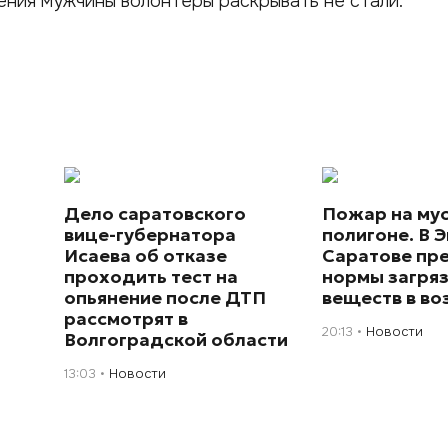
ния мужчины волонтеры раскрывать не стали.
Дело саратовского
Пожар на му
вице-губернатора
полигоне. В Э
Исаева об отказе
Саратове пр
проходить тест на
нормы загря
опьянение после ДТП
веществ в во
рассмотрят в
20:13
Новости
Волгоградской области
13:03
Новости