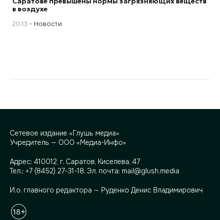
Саратове превышены нормы загрязняющих веществ
в воздухе
20:13
Новости
Сетевое издание «Глушь медиа»
Учредитель — ООО «Медиа-Инфо»
Адрес:
410012, г. Саратов, Киселева, 47
Тел.:
+7 (8452) 27-31-18
. Эл. почта:
mail@glush.media
И.о. главного редактора — Руденко Денис Владимирович