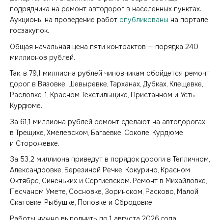
подрядчика на ремонт автодорог в населенных пунктах.
Аукционы на проведение работ
опубликованы
на портале
госзакупок.
Общая начальная цена пяти контрактов — порядка 240
миллионов рублей.
Так, в 79,1 миллиона рублей чиновникам обойдется ремонт
дорог в Вязовке, Шевыревке, Тарханах, Дубках, Клещевке,
Расловке-1, Красном Текстильщике, Пристанном и Усть-
Курдюме.
За 61,1 миллиона рублей ремонт сделают на автодорогах
в Трещихе, Хмелевском, Багаевке, Соколе, Курдюме
и Сторожевке.
За 53,2 миллиона приведут в порядок дороги в Тепличном,
Александровке, Березиной Речке, Кокурино, Красном
Октябре, Синеньких и Сергиевском. Ремонт в Михайловке,
Песчаном Умете, Сосновке, Зоринском, Расково, Малой
Скатовке, Рыбушке, Поповке и Сбродовке.
Работы нужно выполнить до 1 августа 2026 года.