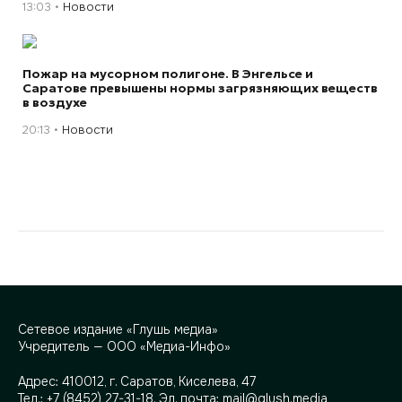
13:03
Новости
Пожар на мусорном полигоне. В Энгельсе и
Саратове превышены нормы загрязняющих веществ
в воздухе
20:13
Новости
Сетевое издание «Глушь медиа»
Учредитель — ООО «Медиа-Инфо»
Адрес:
410012, г. Саратов, Киселева, 47
Тел.:
+7 (8452) 27-31-18
. Эл. почта:
mail@glush.media