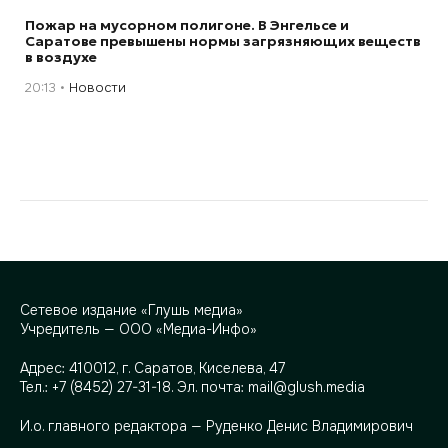
Пожар на мусорном полигоне. В Энгельсе и
Саратове превышены нормы загрязняющих веществ
в воздухе
20:13
Новости
Сетевое издание «Глушь медиа»
Учредитель — ООО «Медиа-Инфо»
Адрес:
410012, г. Саратов, Киселева, 47
Тел.:
+7 (8452) 27-31-18
. Эл. почта:
mail@glush.media
И.о. главного редактора — Руденко Денис Владимирович