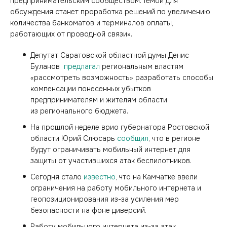
предпринимательским сообществом. Темой для
обсуждения станет проработка решений по увеличению
количества банкоматов и терминалов оплаты,
работающих от проводной связи».
Депутат Саратовской областной думы Денис
Буланов
предлагал
региональным властям
«рассмотреть возможность» разработать способы
компенсации понесенных убытков
предпринимателям и жителям области
из регионального бюджета.
На прошлой неделе врио губернатора Ростовской
области Юрий Слюсарь
сообщил
, что в регионе
будут ограничивать мобильный интернет для
защиты от участившихся атак беспилотников.
Сегодня стало
известно
, что на Камчатке ввели
ограничения на работу мобильного интернета и
геопозиционирования из-за усиления мер
безопасности на фоне диверсий.
Работу мобильного интернета из-за атак