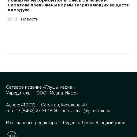
Саратове превышены нормы загрязняющих веществ
в воздухе
20:13
Новости
Сетевое издание «Глушь медиа»
Учредитель — ООО «Медиа-Инфо»
Адрес:
410012, г. Саратов, Киселева, 47
Тел.:
+7 (8452) 27-31-18
. Эл. почта:
mail@glush.media
И.о. главного редактора — Руденко Денис Владимирович