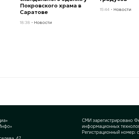
Покровского храма в
15:44
Новости
Саратове
18:38
Новости
диа»
СМИ зарегистрировано Фе
Инфо»
информационных технолог
Регистрационный номер: 
селева, 47