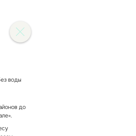
районов до
але».
есу