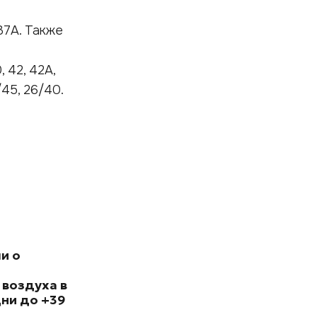
37А. Также
 42, 42А,
45, 26/40.
и о
 воздуха в
ни до +39