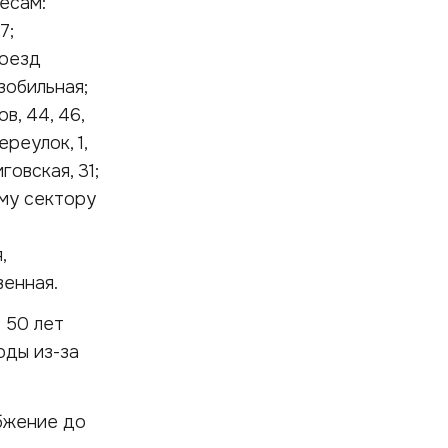
есам:
7;
роезд
зобильная;
в, 44, 46,
ереулок, 1,
говская, 31;
ому сектору
,
венная.
 50 лет
оды из-за
бжение до