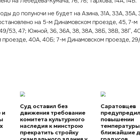
но на Лебедева-Кумача, 76, 78; Тархова, 14А, 14Б.
ды до полуночи не будет на Азина, 31А, 33А, 35А, 
становлено на 5-м Динамовском проезде, 45, 7-м
/53, 47; Южной, 36, 36А, 38, 38А, 38Б, 38В, 38Г, 40,
 проезде, 40А, 40Б; 7-м Динамовском проезде, 29/
Суд оставил без
Саратовцев
 и
движения требование
предупредил
ы
комитета культурного
повышении
х
наследия к минстрою
температуры
прекратить стройку
ближайшие д
скандального здания у
градусов