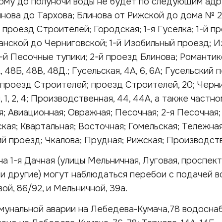
тому до полуночи воды не будет по следующим адр
нова до Тархова; Блинова от Рижской до дома № 2
-й проезд Строителей; Городская; 1-я Гуселка; 1-й п
анской до Черниговской; 1-й Изобильный проезд; И
й, 6-й Песочные тупики; 2-й проезд Блинова; Романтико
, 48Б, 48В, 48Д.; Гусельская, 4А, 6, 6А; Гусельский п
1-й проезд Строителей; проезд Строителей, 20; Черни
, 1, 2, 4; Производственная, 44, 44А, а также частн
я; Авиационная; Овражная; Песочная; 2-я Песочная;
кая; Квартальная; Восточная; Гомельская; Тележная
ий проезд; Чкалова; Прудная; Рижская; Производст
а 1-я Дачная (улицы Мельничная, Луговая, проспект
74 и другие) могут наблюдаться перебои с подачей в
й, 86/92, и Мельничной, 39а.
ммунальной аварии на Лебедева-Кумача,78 водосна