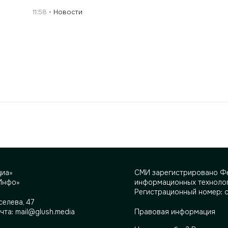
11:58
Новости
диа»
СМИ зарегистрировано Фе
Инфо»
информационных технолог
Регистрационный номер: 
селева, 47
очта:
mail@glush.media
Правовая информация