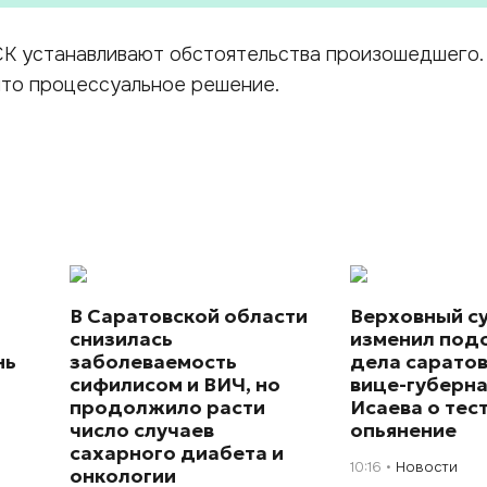
СК устанавливают обстоятельства произошедшего.
ято процессуальное решение.
В Саратовской области
Верховный с
снизилась
изменил под
нь
заболеваемость
дела сарато
сифилисом и ВИЧ, но
вице-губерн
продолжило расти
Исаева о тес
число случаев
опьянение
сахарного диабета и
10:16
Новости
онкологии