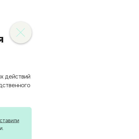
я
ых действий
дственного
ставили
и.