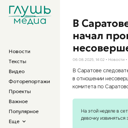
В Саратов
начал про
несоверш
Новости
06.08.2025, 14:02
Новости
Тексты
В Саратове следоват
Видео
в отношении несовер
Фоторепортажи
комитета по Саратовс
Проекты
Важное
Популярное
На этой неделе в се
девочку извиняться з
Еще