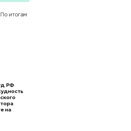
 По итогам
уд РФ
судность
вского
атора
те на