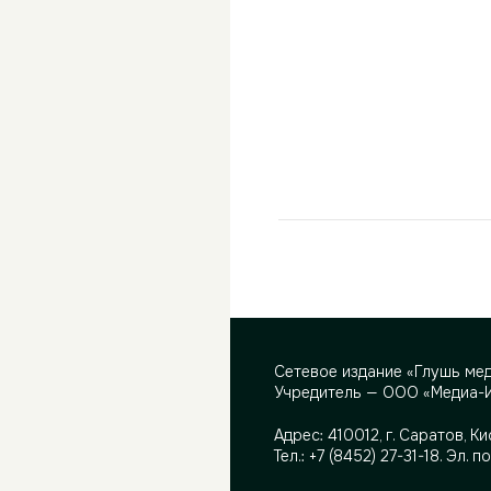
Сетевое издание «Глушь ме
Учредитель — ООО «Медиа-
Адрес:
410012, г. Саратов, Ки
Тел.:
+7 (8452) 27-31-18
. Эл. п