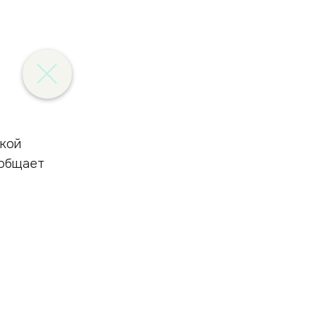
а
ской
ообщает