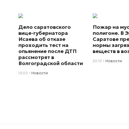
Дело саратовского
Пожар на му
вице-губернатора
полигоне. В Э
Исаева об отказе
Саратове пр
проходить тест на
нормы загря
опьянение после ДТП
веществ в во
рассмотрят в
20:13
Новости
Волгоградской области
13:03
Новости