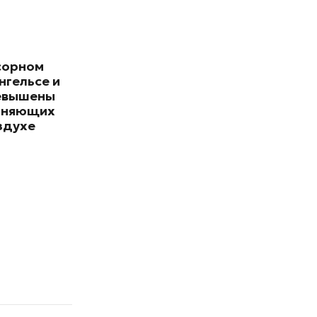
сорном
нгельсе и
евышены
зняющих
здухе