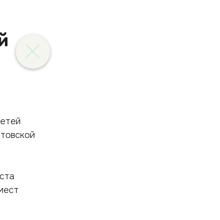
й
детей
атовской
еста
мест