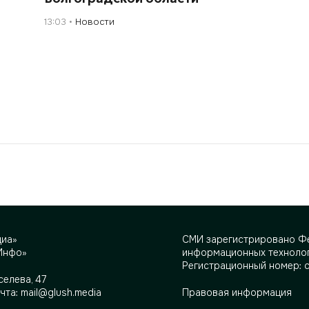
13:03
Новости
диа»
СМИ зарегистрировано Фе
Инфо»
информационных технолог
Регистрационный номер: 
селева, 47
очта:
mail@glush.media
Правовая информация