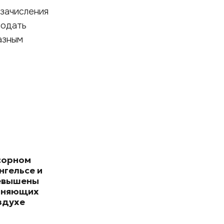
 зачисления
подать
азным
сорном
нгельсе и
евышены
зняющих
здухе