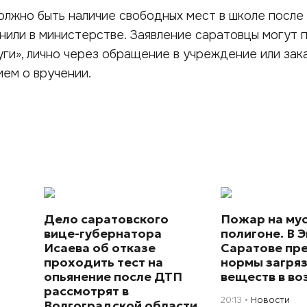
олжно быть наличие свободных мест в школе после
чнили в министерстве. Заявление саратовцы могут 
уги», лично через обращение в учреждение или зак
ем о вручении.
Дело саратовского
Пожар на му
вице-губернатора
полигоне. В Э
Исаева об отказе
Саратове пр
проходить тест на
нормы загря
опьянение после ДТП
веществ в во
рассмотрят в
20:13
Новости
Волгоградской области