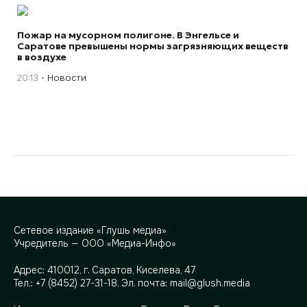
Пожар на мусорном полигоне. В Энгельсе и
Саратове превышены нормы загрязняющих веществ
в воздухе
20:13
Новости
Сетевое издание «Глушь медиа»
Учредитель — ООО «Медиа-Инфо»
Адрес:
410012, г. Саратов, Киселева, 47
Тел.:
+7 (8452) 27-31-18
. Эл. почта:
mail@glush.media