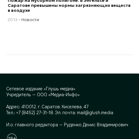
Пожар на мусорном полигоне. В Энгельсе и
Саратове превышены нормы загрязняющих веществ
в воздухе
20:13
Новости
Сетевое издание «Глушь медиа»
Учредитель — ООО «Медиа-Инфо»
Адрес:
410012, г. Саратов, Киселева, 47
Тел.:
+7 (8452) 27-31-18
. Эл. почта:
mail@glush.media
И.о. главного редактора — Руденко Денис Владимирович