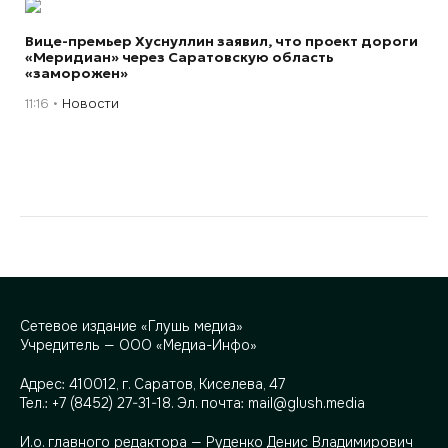
Вице-премьер Хуснуллин заявил, что проект дороги
«Меридиан» через Саратовскую область
«заморожен»
11:16
Новости
Сетевое издание «Глушь медиа»
Учредитель — ООО «Медиа-Инфо»
Адрес:
410012, г. Саратов, Киселева, 47
Тел.:
+7 (8452) 27-31-18
. Эл. почта:
mail@glush.media
И.о. главного редактора — Руденко Денис Владимирович