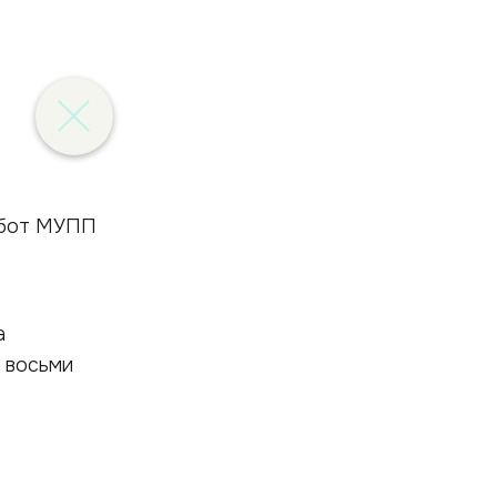
работ МУПП
а
 восьми