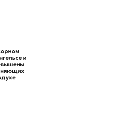
сорном
нгельсе и
евышены
зняющих
здухе