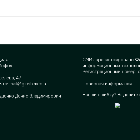
диа»
СМИ зарегистрировано Фе
Инфо»
информационных технолог
Регистрационный номер: 
селева, 47
очта:
mail@glush.media
Правовая информация
Нашли ошибку? Выделите 
Руденко Денис Владимирович