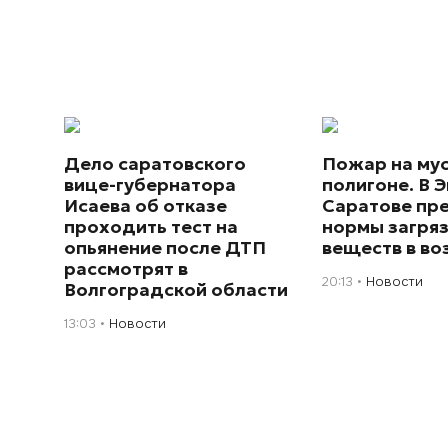
Дело саратовского
Пожар на му
вице-губернатора
полигоне. В Э
Исаева об отказе
Саратове пр
проходить тест на
нормы загря
опьянение после ДТП
веществ в во
рассмотрят в
20:13
Новости
Волгоградской области
13:03
Новости