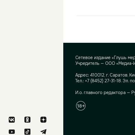
Сетевое издание «Глушь ме
Учредитель — ООО «Медиа-
Адрес:
410012, г. Саратов, Ки
Тел.:
+7 (8452) 27-31-18
. Эл. п
И.о. главного редактора — 