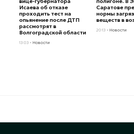
вице-губернатора
полигоне. В Э
Исаева об отказе
Саратове пр
проходить тест на
нормы загря
опьянение после ДТП
веществ в во
рассмотрят в
20:13
Новости
Волгоградской области
13:03
Новости