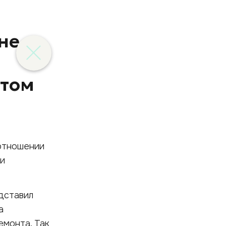
не
нтом
 отношении
ли
едставил
а
емонта. Так