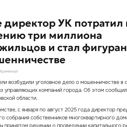
е директор УК потратил 
ению три миллиона
 жильцов и стал фигура
шенничестве
Криминал
ели возбудили уголовное дело о мошенничестве в
из управляющих компаний города. Об этом сообщи
вской области.
омстве, с января по август 2025 года директор пр
го собрания собственников многоквартирного дом
ы принятом решении о проведении капитального р