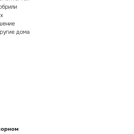
обрили
их
ашение
другие дома
сорном