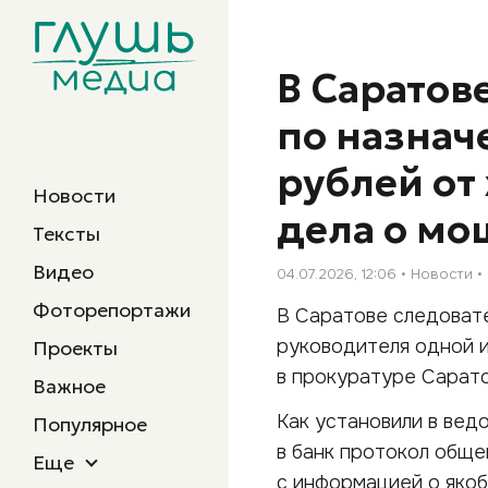
В Саратов
по назнач
рублей от
Новости
дела о мо
Тексты
Видео
04.07.2026, 12:06
Новости
Фоторепортажи
В Саратове следоват
руководителя одной 
Проекты
в прокуратуре Сарато
Важное
Как установили в вед
Популярное
в банк протокол обще
Еще
с информацией о якоб