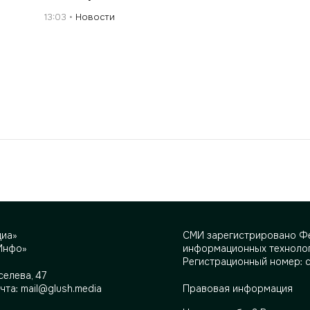
13:03
Новости
диа»
СМИ зарегистрировано Фе
Инфо»
информационных технолог
Регистрационный номер: 
селева, 47
очта:
mail@glush.media
Правовая информация