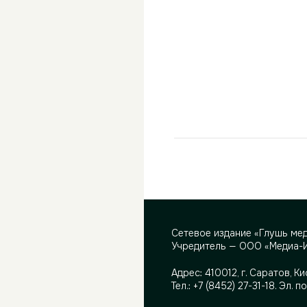
Сетевое издание «Глушь ме
Учредитель — ООО «Медиа-
Адрес:
410012, г. Саратов, Ки
Тел.:
+7 (8452) 27-31-18
. Эл. п