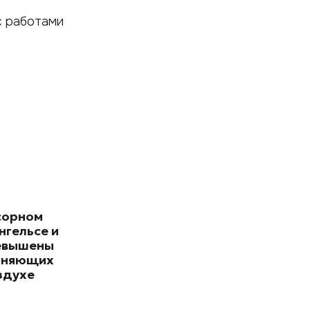
с работами
сорном
нгельсе и
евышены
зняющих
здухе