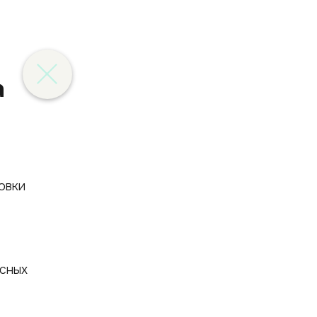
а
усных