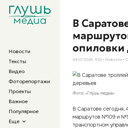
В Саратов
маршрутов
опиловки 
Новости
04.07.2026, 11:10
Новости
О
Тексты
Видео
Фоторепортажи
Проекты
Фото: «Глушь медиа»
Важное
В Саратове сегодня, 
Популярное
маршрутов №109 и №5а
Еще
транспортном управл