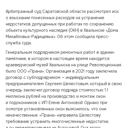
Арбитражный суд Саратовской области рассмотрел иск
о взыскании понесенных расходов на устранение
недостатков, допущенных при работах по сохранению
объекта культурного наследия (ОКН) в Хвалынске «Дома
Михайловых-Радищевых». Об этом сообщила пресс-
служба суда.
Генеральным подрядчиком ремонтных работ в здании-
памятнике, в котором в настоящее время находится
краеведческий музей Хвалынска на улице Революционная,
было ООО «Прана». Организация в 2021 году заключила
договор с субподрядчиком — индивидуальным
предпринимателем Сергеем Шелестовым, который в свою
очередь заключил договор подряда стоимостью 1,1
миллиона рублей на производство и монтаж окон
и подоконников с ИП Елене Антоновой. Однако при
осмотре установленных окон выяснилось, что они
некачественные. «Прана» направила Шелестову
требование устранить многочисленные недостатки,
а он переадресовывал их Антоновой. Она этого