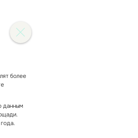
лят более
те
о данным
ощади.
 года.