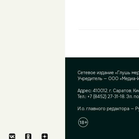
Сетевое издание «Глушь ме
Учредитель — ООО «Медиа-
Адрес:
410012, г. Саратов, Ки
Тел.:
+7 (8452) 27-31-18
. Эл. п
И.о. главного редактора — 