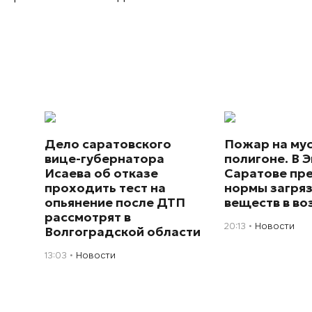
Дело саратовского
Пожар на му
вице-губернатора
полигоне. В Э
Исаева об отказе
Саратове пр
проходить тест на
нормы загря
опьянение после ДТП
веществ в во
рассмотрят в
20:13
Новости
Волгоградской области
13:03
Новости