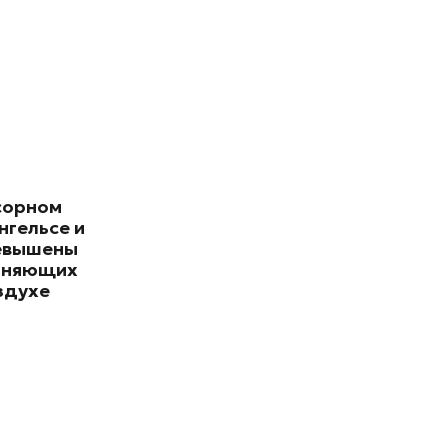
сорном
нгельсе и
евышены
зняющих
здухе