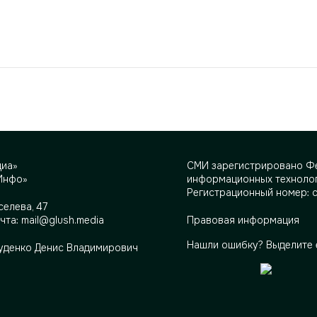
диа»
СМИ зарегистрировано Фе
Инфо»
информационных технолог
Регистрационный номер: 
селева, 47
очта:
mail@glush.media
Правовая информация
Нашли ошибку? Выделите 
Руденко Денис Владимирович