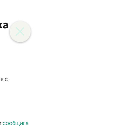
ка
м
сообщила