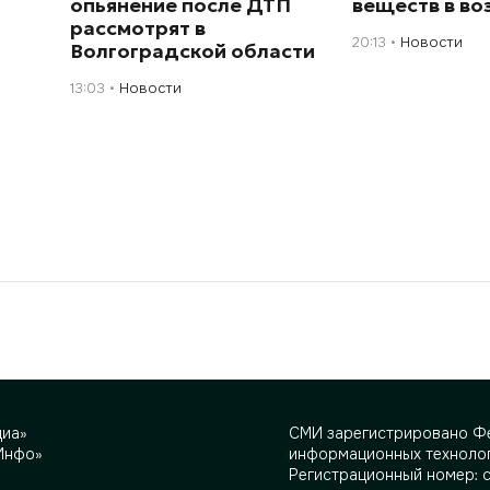
опьянение после ДТП
веществ в во
рассмотрят в
20:13
Новости
Волгоградской области
13:03
Новости
диа»
СМИ зарегистрировано Фе
Инфо»
информационных технолог
Регистрационный номер: 