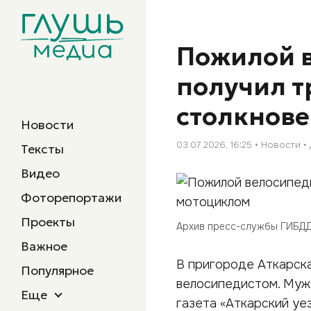
Пожилой в
получил т
столкнове
Новости
03.07.2026, 16:25
Новости
Тексты
Видео
Фоторепортажи
Проекты
Архив пресс-службы ГИБДД
Важное
В пригороде Аткарска
Популярное
велосипедистом. Муж
Еще
газета «Аткарский уез