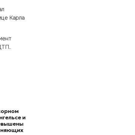
ал
ице Карла
мент
ДТП.
сорном
нгельсе и
евышены
зняющих