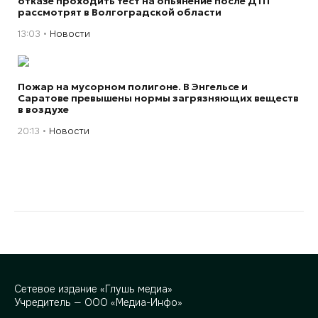
отказе проходить тест на опьянение после ДТП
рассмотрят в Волгоградской области
13:03
Новости
Пожар на мусорном полигоне. В Энгельсе и
Саратове превышены нормы загрязняющих веществ
в воздухе
20:13
Новости
Сетевое издание «Глушь медиа»
Учредитель — ООО «Медиа-Инфо»