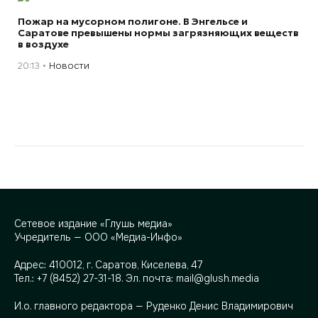
Пожар на мусорном полигоне. В Энгельсе и
Саратове превышены нормы загрязняющих веществ
в воздухе
20:13
Новости
Сетевое издание «Глушь медиа»
Учредитель — ООО «Медиа-Инфо»
Адрес:
410012, г. Саратов, Киселева, 47
Тел.:
+7 (8452) 27-31-18
. Эл. почта:
mail@glush.media
И.о. главного редактора — Руденко Денис Владимирович