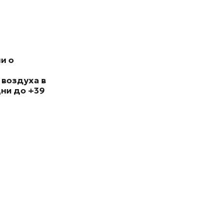
и о
 воздуха в
ни до +39