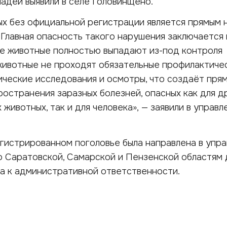
адей выявили в селе Головинщено.
х без официальной регистрации является прямым
 Главная опасность такого нарушения заключается в
е животные полностью выпадают из-под контроля
животные не проходят обязательные профилактиче
ические исследования и осмотры, что создаёт пря
ространения заразных болезней, опасных как для д
животных, так и для человека», — заявили в управл
гистрированном поголовье была направлена в упр
 Саратовской, Самарской и Пензенской областям 
а к административной ответственности.