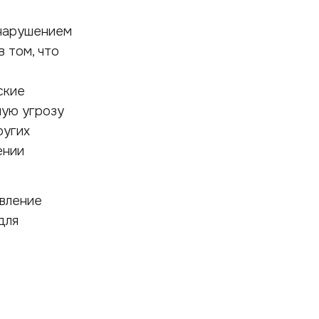
 нарушением
 том, что
ские
мую угрозу
ругих
ении
авление
для