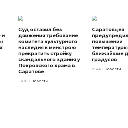
Суд оставил без
Саратовцев
 и
движения требование
предупредил
ы
комитета культурного
повышении
х
наследия к минстрою
температуры
прекратить стройку
ближайшие д
скандального здания у
градусов
Покровского храма в
15:44
Новости
Саратове
18:38
Новости