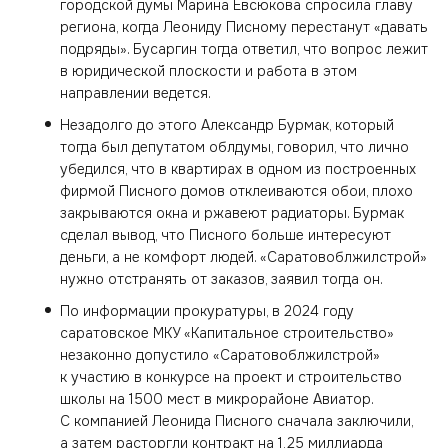
городской думы Марина Евсюкова спросила главу
региона, когда Леониду Писному перестанут «давать
подряды». Бусаргин тогда ответил, что вопрос лежит
в юридической плоскости и работа в этом
направлении ведется.
Незадолго до этого Александр Бурмак, который
тогда был депутатом облдумы, говорил, что лично
убедился, что в квартирах в одном из построенных
фирмой Писного домов отклеиваются обои, плохо
закрываются окна и ржавеют радиаторы. Бурмак
сделал вывод, что Писного больше интересуют
деньги, а не комфорт людей. «Саратовоблжилстрой»
нужно отстранять от заказов, заявил тогда он.
По информации прокуратуры, в 2024 году
саратовское МКУ «Капитальное строительство»
незаконно допустило «Саратовоблжилстрой»
к участию в конкурсе на проект и строительство
школы на 1500 мест в микрорайоне Авиатор.
С компанией Леонида Писного сначала заключили,
а затем расторгли контракт на 1,25 миллиарда