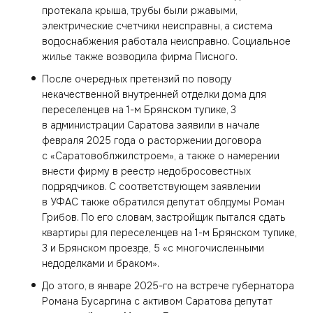
протекала крыша, трубы были ржавыми,
электрические счетчики неисправны, а система
водоснабжения работала неисправно. Социальное
жилье также возводила фирма Писного.
После очередных претензий по поводу
некачественной внутренней отделки дома для
переселенцев на 1-м Брянском тупике, 3
в администрации Саратова заявили в начале
февраля 2025 года о расторжении договора
с «Саратовоблжилстроем», а также о намерении
внести фирму в реестр недобросовестных
подрядчиков. С соответствующем заявлении
в УФАС также обратился депутат облдумы Роман
Грибов. По его словам, застройщик пытался сдать
квартиры для переселенцев на 1-м Брянском тупике,
3 и Брянском проезде, 5 «с многочисленными
недоделками и браком».
До этого, в январе 2025-го на встрече губернатора
Романа Бусаргина с активом Саратова депутат