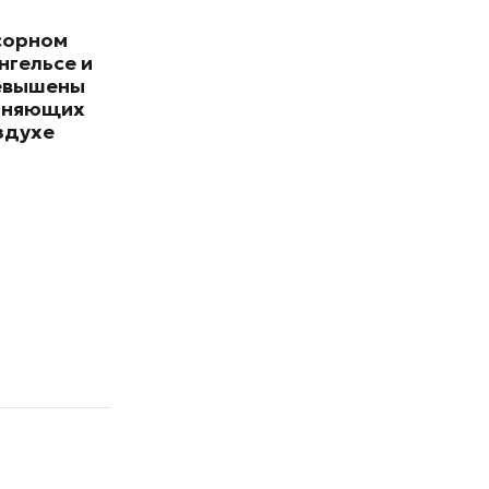
сорном
нгельсе и
евышены
зняющих
здухе