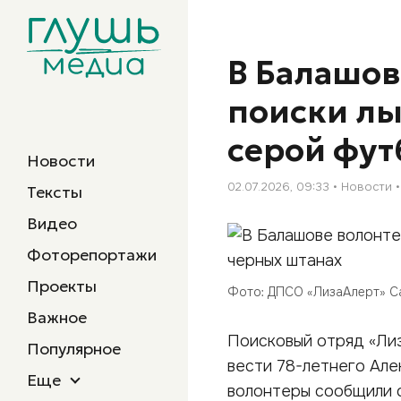
В Балашов
поиски лы
серой фут
Новости
02.07.2026, 09:33
Новости
Тексты
Видео
Фоторепортажи
Проекты
Фото: ДПСО «ЛизаАлерт» С
Важное
Поисковый отряд «Лиз
Популярное
вести 78-летнего Але
Еще
волонтеры сообщили се