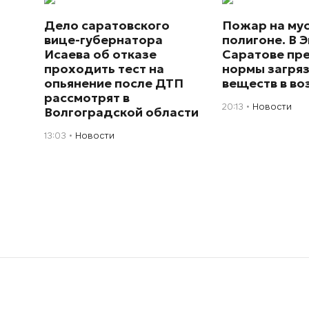
Дело саратовского
Пожар на му
вице-губернатора
полигоне. В Э
Исаева об отказе
Саратове пр
проходить тест на
нормы загря
опьянение после ДТП
веществ в во
рассмотрят в
20:13
Новости
Волгоградской области
13:03
Новости