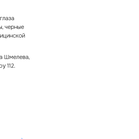
глаза
ы, черные
дицинской
а Шмелева,
у 112.