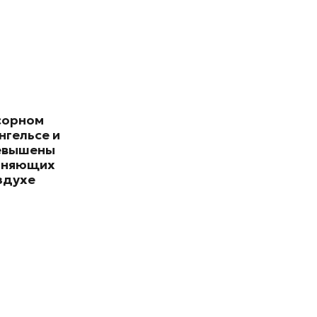
сорном
нгельсе и
евышены
зняющих
здухе