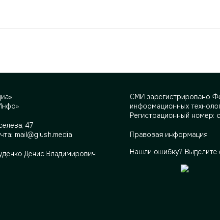
диа»
СМИ зарегистрировано Фе
Инфо»
информационных технолог
Регистрационный номер: 
селева, 47
очта:
mail@glush.media
Правовая информация
Нашли ошибку? Выделите 
Руденко Денис Владимирович