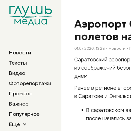
Аэропорт 
полетов н
01.07.2026, 13:28
Новости
Новости
Саратовский аэропорт
Тексты
из соображений безоп
Видео
днем.
Фоторепортажи
Ранее в регионе втор
Проекты
в Саратове и Энгельс
Важное
В саратовском а
Популярное
после начались 
Еще