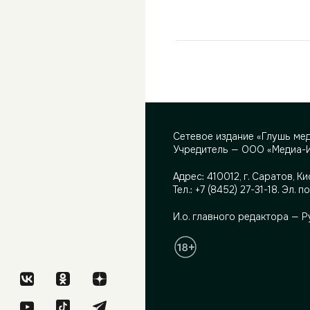
Сетевое издание «Глушь ме
Учредитель — ООО «Медиа-
Адрес:
410012, г. Саратов, Ки
Тел.:
+7 (8452) 27-31-18
. Эл. п
И.о. главного редактора — 