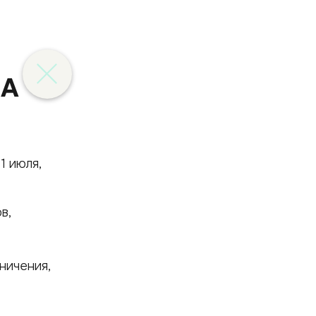
ЛА
1 июля,
в,
ничения,