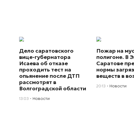
Дело саратовского
Пожар на му
вице-губернатора
полигоне. В Э
Исаева об отказе
Саратове пр
проходить тест на
нормы загря
опьянение после ДТП
веществ в во
рассмотрят в
20:13
Новости
Волгоградской области
13:03
Новости