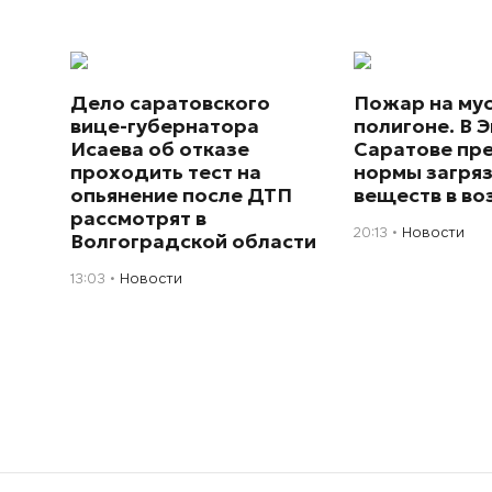
Дело саратовского
Пожар на му
вице-губернатора
полигоне. В Э
Исаева об отказе
Саратове пр
проходить тест на
нормы загря
опьянение после ДТП
веществ в во
рассмотрят в
20:13
Новости
Волгоградской области
13:03
Новости