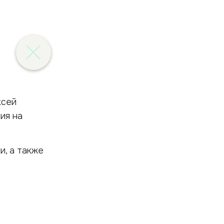
ксей
ия на
и, а также