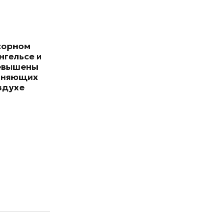
сорном
нгельсе и
евышены
зняющих
здухе