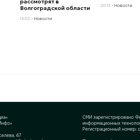
рассмотрят в
20:13
Новости
Волгоградской области
13:03
Новости
диа»
СМИ зарегистрировано Фе
Инфо»
информационных технолог
Регистрационный номер: 
селева, 47