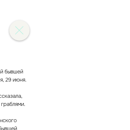
ей бывшей
, 29 июня.
ссказала,
 граблями.
инского
 бывшей