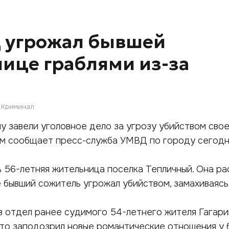
ц угрожал бывшей
ице граблями из-за
Криминал
у завели уголовное дело за угрозу убийством сво
м сообщает пресс-служба УМВД по городу сегодня
 56-летняя жительница поселка Тепличный. Она ра
е бывший сожитель угрожал убийством, замахиваясь
в отдел ранее судимого 54-летнего жителя Гагар
 что заподозрил новые романтические отношения у