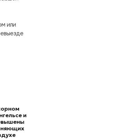
ом или
невыезде
сорном
нгельсе и
евышены
зняющих
здухе