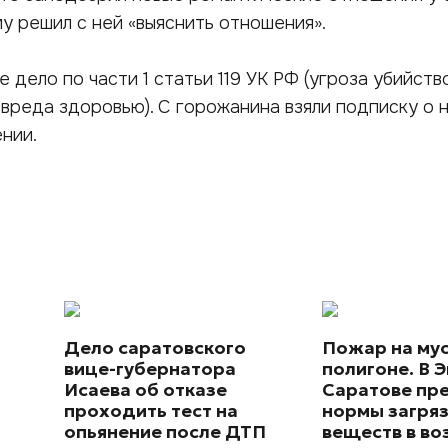
у решил с ней «выяснить отношения».
 дело по части 1 статьи 119 УК РФ (угроза убийств
вреда здоровью). С горожанина взяли подписку о 
нии.
Дело саратовского
Пожар на му
вице-губернатора
полигоне. В Э
Исаева об отказе
Саратове пр
проходить тест на
нормы загря
опьянение после ДТП
веществ в во