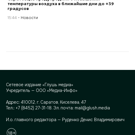
температуры воздуха в ближайшие дни до +39
градусов
15:44
Новости
Сетевое издание «Глушь медиа»
Учредитель — ООО «Медиа-Инфо»
Адрес:
410012, г. Саратов, Киселева, 47
Тел.:
+7 (8452) 27-31-18
. Эл. почта:
mail@glush.media
И.о. главного редактора — Руденко Денис Владимирович