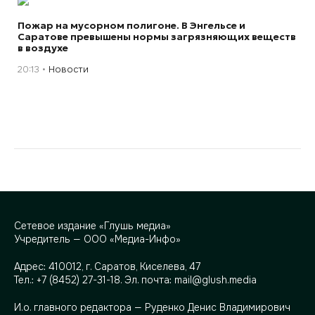
Пожар на мусорном полигоне. В Энгельсе и
Саратове превышены нормы загрязняющих веществ
в воздухе
20:13
Новости
Сетевое издание «Глушь медиа»
Учредитель — ООО «Медиа-Инфо»
Адрес:
410012, г. Саратов, Киселева, 47
Тел.:
+7 (8452) 27-31-18
. Эл. почта:
mail@glush.media
И.о. главного редактора — Руденко Денис Владимирович