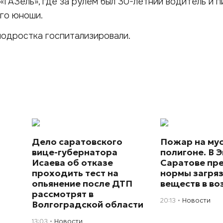
«ГАЗель», где за рулем был 30-летний водитель и 
го юноши.
подростка госпитализировали.
Дело саратовского
Пожар на му
вице-губернатора
полигоне. В Э
Исаева об отказе
Саратове пр
проходить тест на
нормы загря
опьянение после ДТП
веществ в во
рассмотрят в
20:13
Новости
Волгоградской области
13:03
Новости