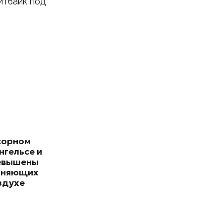
питбайк под
сорном
нгельсе и
евышены
зняющих
здухе