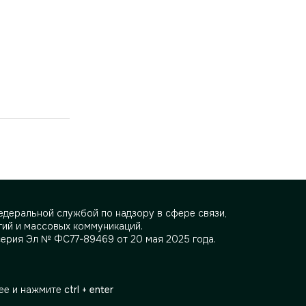
деральной службой по надзору в сфере связи,
ий и массовых коммуникаций.
серия Эл № ФС77-89469 от 20 мая 2025 года.
ее и нажмите
ctrl + enter