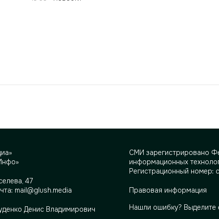
диа»
СМИ зарегистрировано Фе
Инфо»
информационных технолог
Регистрационный номер: 
селева, 47
очта:
mail@glush.media
Правовая информация
Нашли ошибку? Выделите 
Руденко Денис Владимирович