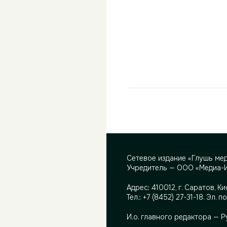
Сетевое издание «Глушь ме
Учредитель — ООО «Медиа-
Адрес:
410012, г. Саратов, Ки
Тел.:
+7 (8452) 27-31-18
. Эл. п
И.о. главного редактора — 