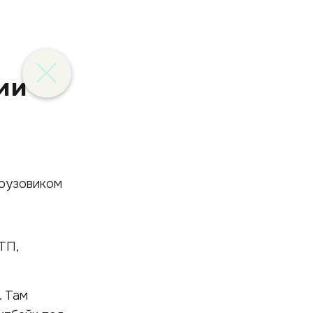
ии
ТП,
. Там