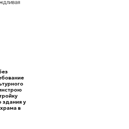
ождливая
без
ебование
ьтурного
минстрою
тройку
 здания у
храма в