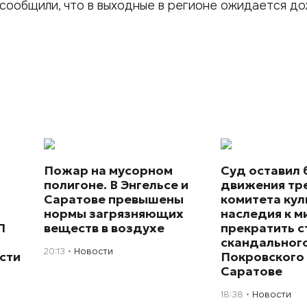
сообщили, что в выходные в регионе ожидается д
Пожар на мусорном
Суд оставил 
полигоне. В Энгельсе и
движения тр
Саратове превышены
комитета кул
нормы загрязняющих
наследия к 
П
веществ в воздухе
прекратить с
скандального
20:13
Новости
сти
Покровского 
Саратове
18:38
Новости