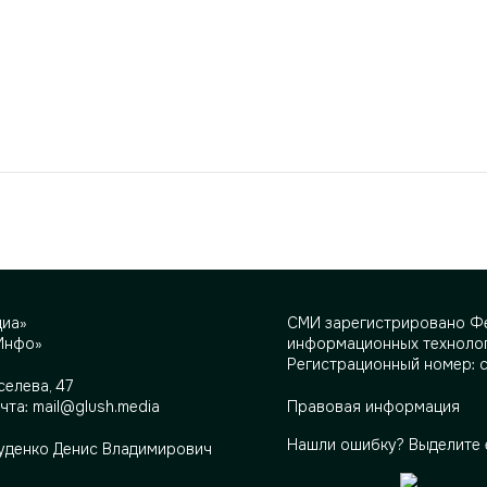
диа»
СМИ зарегистрировано Фе
Инфо»
информационных технолог
Регистрационный номер: 
селева, 47
очта:
mail@glush.media
Правовая информация
Нашли ошибку? Выделите 
Руденко Денис Владимирович