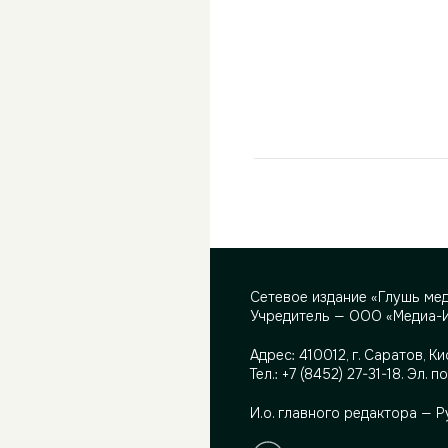
Сетевое издание «Глушь ме
Учредитель — ООО «Медиа-
Адрес:
410012, г. Саратов, Ки
Тел.:
+7 (8452) 27-31-18
. Эл. п
И.о. главного редактора — 