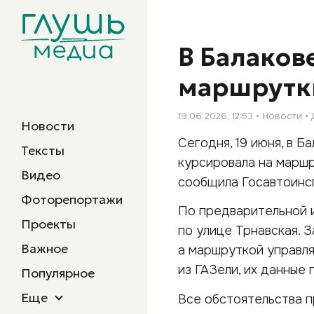
В Балаков
маршрутки
19.06.2026, 12:53
Новости
Новости
Сегодня, 19 июня, в Б
Тексты
курсировала на маршр
Видео
сообщила Госавтоинс
Фоторепортажи
По предварительной и
Проекты
по улице Трнавская. 
Важное
а маршруткой управл
из ГАЗели, их данные 
Популярное
Еще
Все обстоятельства 