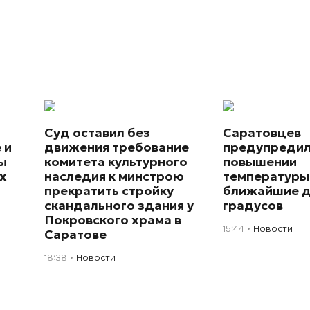
Суд оставил без
Саратовцев
 и
движения требование
предупредил
ы
комитета культурного
повышении
х
наследия к минстрою
температуры
прекратить стройку
ближайшие д
скандального здания у
градусов
Покровского храма в
15:44
Новости
Саратове
18:38
Новости