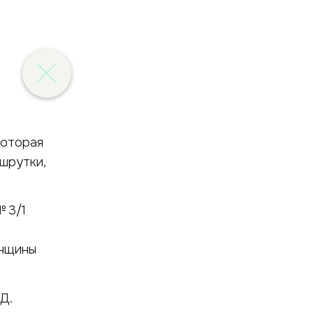
которая
шрутки,
 3/1
енщины
Д.