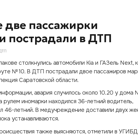
е две пассажирки
 пострадали в ДТП
ДТП
алакове столкнулись автомобили Kia и ГАЗель Next, 
уте № 10. В ДТП пострадали двое пассажиров мар
пекция Саратовской области.
нформации, авария случилось около 10.20 у дома №
За рулем иномарки находился 36-летний водитель,
ял 46-летний. В медучреждение доставили двух ж
пока устанавливаются.
происшествия также выясняются, отметили в УГИБД