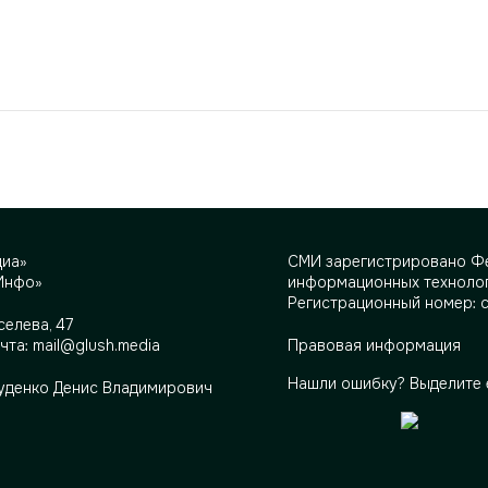
диа»
СМИ зарегистрировано Фе
Инфо»
информационных технолог
Регистрационный номер: 
селева, 47
очта:
mail@glush.media
Правовая информация
Нашли ошибку? Выделите 
Руденко Денис Владимирович