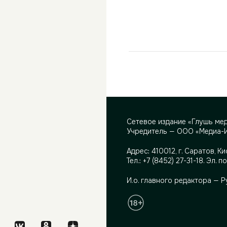
Сетевое издание «Глушь ме
Учредитель — ООО «Медиа-
Адрес:
410012, г. Саратов, Ки
Тел.:
+7 (8452) 27-31-18
. Эл. п
И.о. главного редактора — 