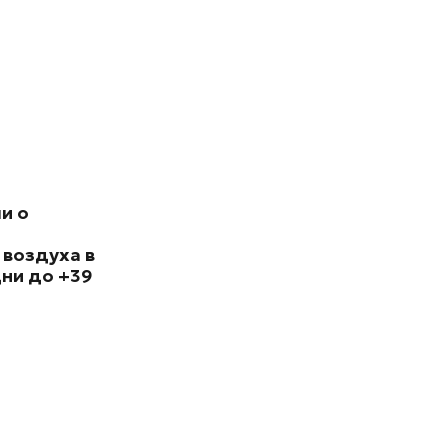
и о
 воздуха в
ни до +39