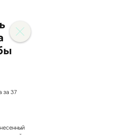
ь
а
бы
ынесенный