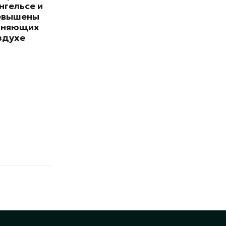
нгельсе и
евышены
зняющих
здухе