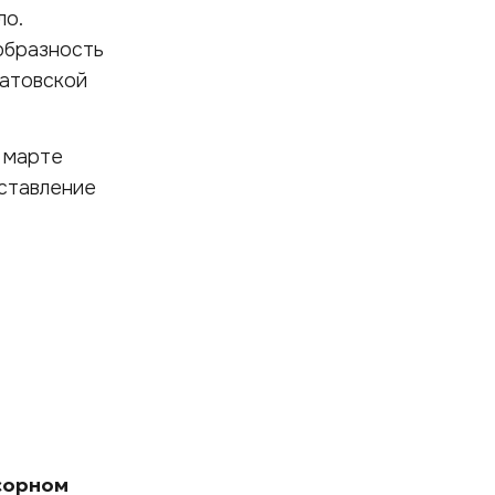
ло.
образность
ратовской
 марте
дставление
сорном