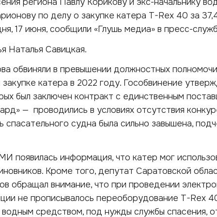
сения региона Павлу Корикову и экс-начальнику во
ионову по делу о закупке катера T-Rex 40 за 37,
ня, 17 июня, сообщили «Глушь медиа» в пресс-служ
я Наталья Савицкая.
ва обвиняли в превышении должностных полномочий
 закупке катера в 2022 году. Гособвинение утверж
орых был заключен контракт с единственным поста
рд» — проводились в условиях отсутствия конкур
ь спасательного судна была сильно завышена, под
МИ появилась информация, что катер мог использо
иновников. Кроме того, депутат Саратовской обла
ов обращал внимание, что при проведении электр
ации не прописывалось переоборудование T-Rex 40
 водным средством, под нужды службы спасения, 