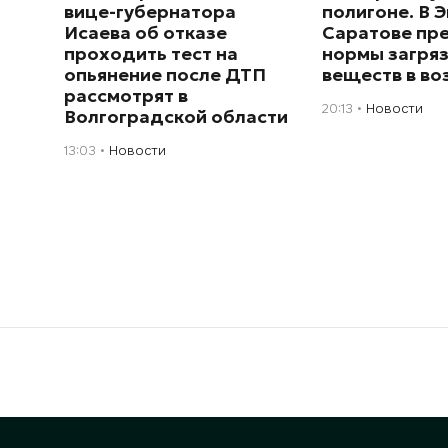
вице-губернатора
полигоне. В Э
Исаева об отказе
Саратове пр
проходить тест на
нормы загря
опьянение после ДТП
веществ в во
рассмотрят в
20:13
Новости
Волгоградской области
13:03
Новости