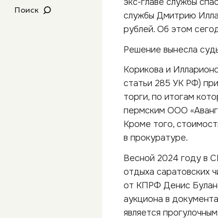
экс-главе службы спа
Поиск
службы Дмитрию Иллар
рублей. Об этом сегод
Решение вынесла судь
Корикова и Илларионо
статьи 285 УК РФ) при
торги, по итогам кот
пермским ООО «Аванга
Кроме того, стоимост
в прокуратуре.
Весной 2024 году в С
отдыха саратовских ч
от КПРФ Денис Булан
аукциона в документ
является прогулочным