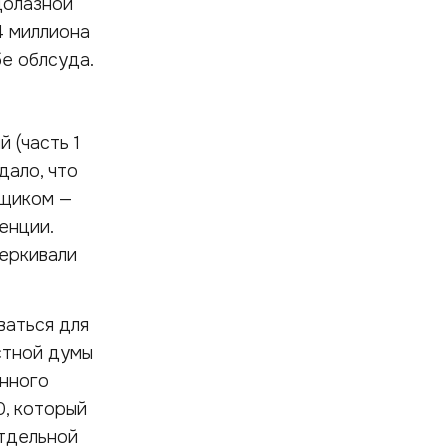
долазной
4 миллиона
бе облсуда.
 (часть 1
дало, что
вщиком —
енции.
черкивали
ваться для
стной думы
онного
, который
отдельной