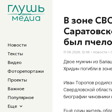
В зоне СВ
Саратовск
был пчел
Новости
17.06.2026, 12:36
Новости
Тексты
Двое мужчин из Балаш
Видео
Хридин погибли в зон
Фоторепортажи
Проекты
Иван Торопов родился
Важное
Свердловской области
биографии чиновники 
Популярное
Еще
Ещё один житель обла