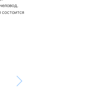
человод.
м состоится