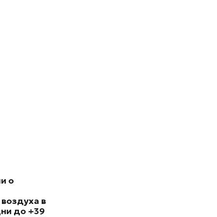
и о
 воздуха в
ни до +39