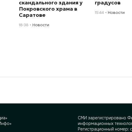
скандального здания у
градусов
Покровского храма в
15:44
Новости
Саратове
18:38
Новости
диа»
СМИ зарегистрировано Фе
Инфо»
информационных технолог
Регистрационный номер: 