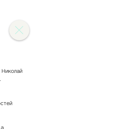
и Николай
.
остей
да