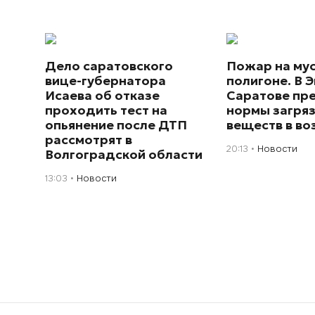
Дело саратовского
Пожар на му
вице-губернатора
полигоне. В Э
Исаева об отказе
Саратове пр
проходить тест на
нормы загря
опьянение после ДТП
веществ в во
рассмотрят в
20:13
Новости
Волгоградской области
13:03
Новости