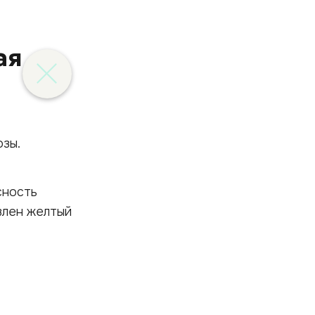
ая
зы.
сность
влен желтый