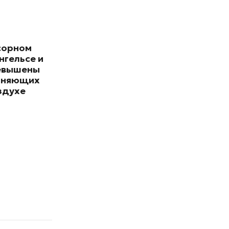
сорном
нгельсе и
евышены
зняющих
здухе