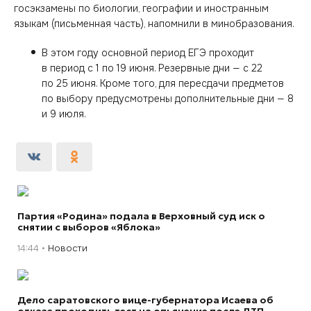
госэкзамены по биологии, географии и иностранным
языкам (письменная часть), напомнили в минобразования.
В этом году основной период ЕГЭ проходит
в период с 1 по 19 июня. Резервные дни — с 22
по 25 июня. Кроме того, для пересдачи предметов
по выбору предусмотрены дополнительные дни — 8
и 9 июля.
Партия «Родина» подала в Верховный суд иск о
снятии с выборов «Яблока»
14:44
Новости
Дело саратовского вице-губернатора Исаева об
отказе проходить тест на опьянение после ДТП