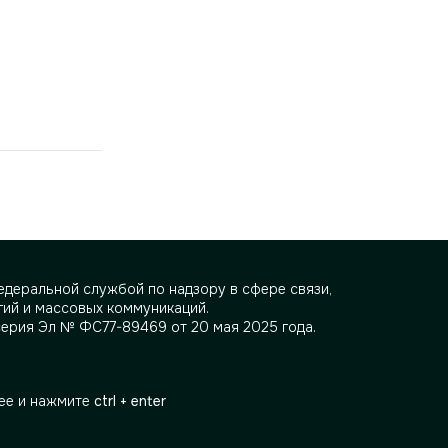
деральной службой по надзору в сфере связи,
ий и массовых коммуникаций.
серия Эл № ФС77-89469 от 20 мая 2025 года.
ее и нажмите
ctrl + enter