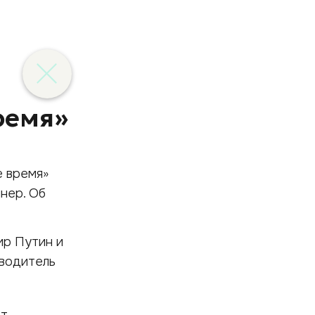
ремя»
е время»
нер. Об
ир Путин и
оводитель