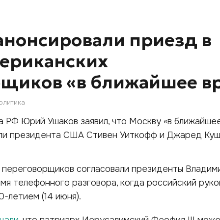
анонсировали приезд в
мериканских
рщиков «в ближайшее в
олитика
 РФ Юрий Ушаков заявил, что Москву «в ближайше
ли президента США Стивен Уиткофф и Джаред Куш
 переговорщиков согласовали президенты Владим
мя телефонного разговора, когда российский рук
-летием (14 июня).