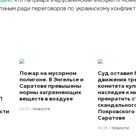
щали
, что патриарх Иерусалимский Феофил III мож
утиным ради переговоров по украинскому конфликт
Пожар на мусорном
Суд оставил 
полигоне. В Энгельсе и
движения тр
Саратове превышены
комитета кул
нормы загрязняющих
наследия к 
П
веществ в воздухе
прекратить с
скандального
20:13
Новости
сти
Покровского 
Саратове
18:38
Новости