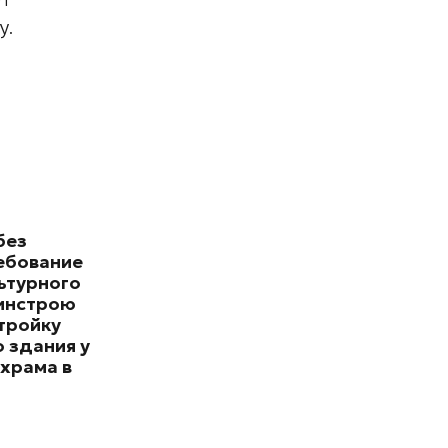
ет
у.
без
ебование
ьтурного
минстрою
тройку
 здания у
храма в