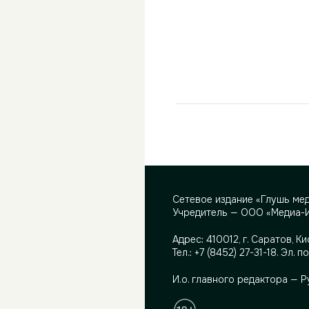
Сетевое издание «Глушь ме
Учредитель — ООО «Медиа-
Адрес:
410012, г. Саратов, Ки
Тел.:
+7 (8452) 27-31-18
. Эл. п
И.о. главного редактора — 