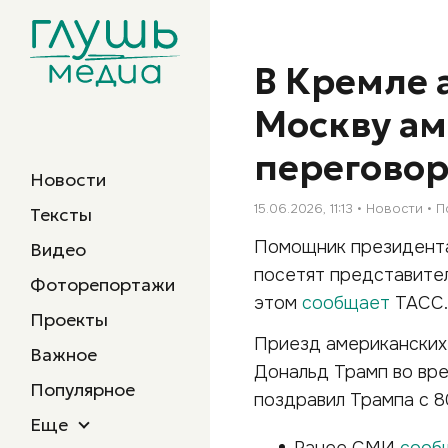
В Кремле 
Москву а
перегово
Новости
15.06.2026, 11:13
Новости
П
Тексты
Помощник президента
Видео
посетят представите
Фоторепортажи
этом
сообщает
ТАСС.
Проекты
Приезд американских
Важное
Дональд Трамп во вре
Популярное
поздравил Трампа с 80
Еще