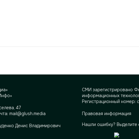
диа»
СМИ зарегистрировано Фе
Инфо»
информационных технолог
Регистрационный номер: 
селева, 47
очта:
mail@glush.media
Правовая информация
Нашли ошибку? Выделите 
Руденко Денис Владимирович