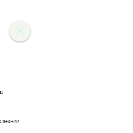
из
я
олнении