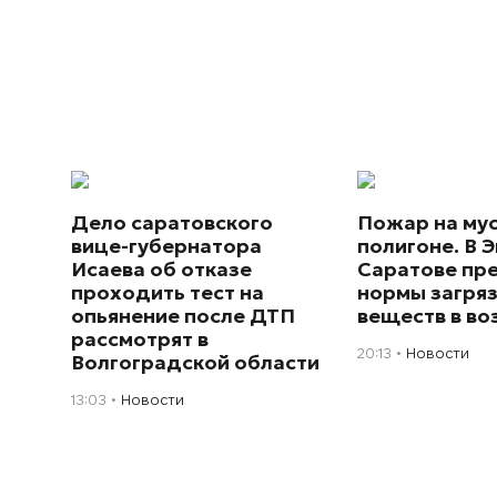
Дело саратовского
Пожар на му
вице-губернатора
полигоне. В Э
Исаева об отказе
Саратове пр
проходить тест на
нормы загря
опьянение после ДТП
веществ в во
рассмотрят в
20:13
Новости
Волгоградской области
13:03
Новости