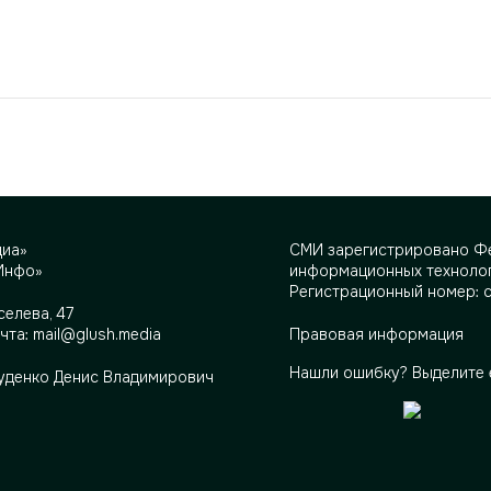
диа»
СМИ зарегистрировано Фе
Инфо»
информационных технолог
Регистрационный номер: 
селева, 47
очта:
mail@glush.media
Правовая информация
Нашли ошибку? Выделите 
Руденко Денис Владимирович