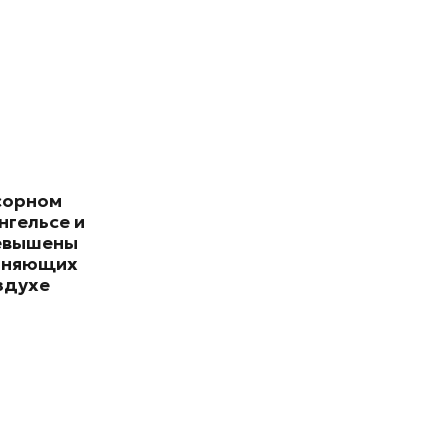
сорном
нгельсе и
евышены
зняющих
здухе