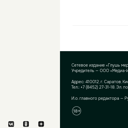
Сетевое издание «Глушь ме
Учредитель — ООО «Медиа-
Адрес:
410012, г. Саратов, Ки
Тел.:
+7 (8452) 27-31-18
. Эл. п
И.о. главного редактора — 