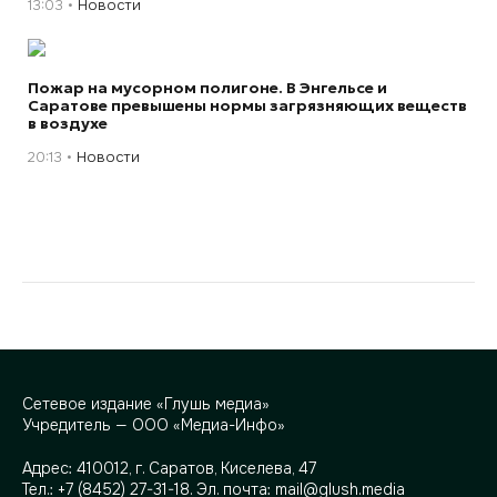
13:03
Новости
Пожар на мусорном полигоне. В Энгельсе и
Саратове превышены нормы загрязняющих веществ
в воздухе
20:13
Новости
Сетевое издание «Глушь медиа»
Учредитель — ООО «Медиа-Инфо»
Адрес:
410012, г. Саратов, Киселева, 47
Тел.:
+7 (8452) 27-31-18
. Эл. почта:
mail@glush.media