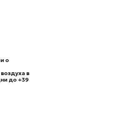
и о
 воздуха в
ни до +39