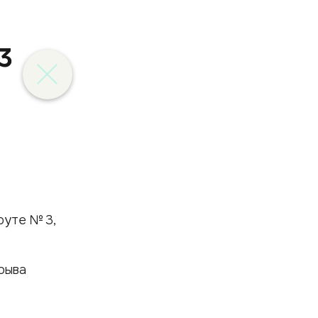
3
руте № 3,
рыва