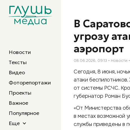
В Саратов
угрозу ат
аэропорт
Новости
08.06.2026, 09:13
Новости
Тексты
Сегодня, 8 июня, ноч
Видео
атаки беспилотников
Фоторепортажи
от системы РСЧС. Кро
Проекты
губернатор Роман Бус
Важное
«От Министерства об
Популярное
в местах возможной у
Еще
службы приведены в по