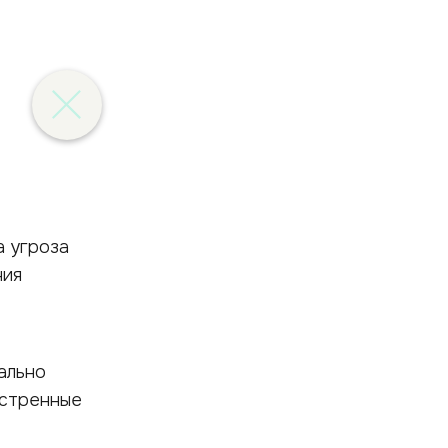
а угроза
ния
ально
кстренные