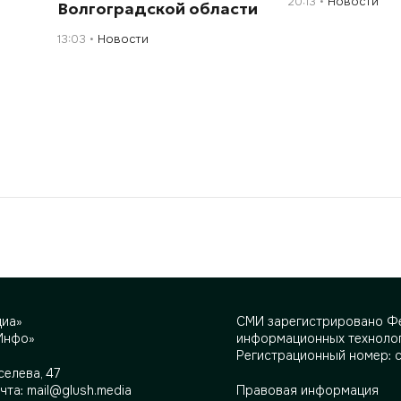
20:13
Новости
Волгоградской области
13:03
Новости
диа»
СМИ зарегистрировано Фе
Инфо»
информационных технолог
Регистрационный номер: 
селева, 47
очта:
mail@glush.media
Правовая информация