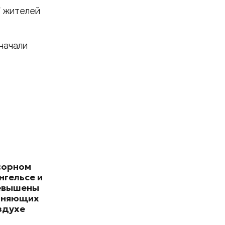
У жителей
начали
сорном
нгельсе и
евышены
зняющих
здухе