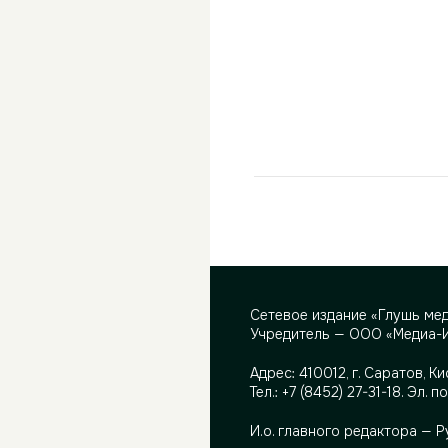
Сетевое издание «Глушь ме
Учредитель — ООО «Медиа-
Адрес:
410012, г. Саратов, Ки
Тел.:
+7 (8452) 27-31-18
. Эл. п
И.о. главного редактора — 