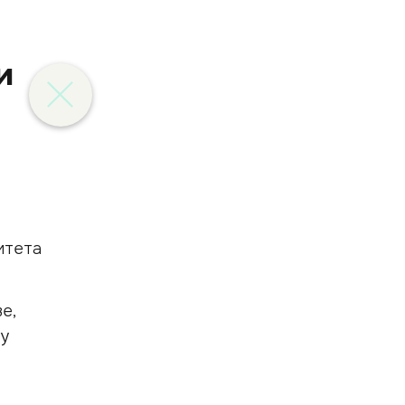
и
итета
е,
бу