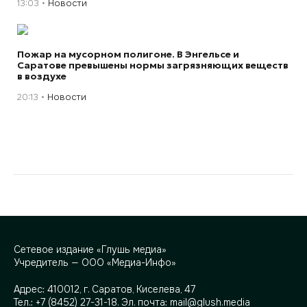
13:03
Новости
Пожар на мусорном полигоне. В Энгельсе и
Саратове превышены нормы загрязняющих веществ
в воздухе
20:13
Новости
Сетевое издание «Глушь медиа»
Учредитель — ООО «Медиа-Инфо»
Адрес:
410012, г. Саратов, Киселева, 47
Тел.:
+7 (8452) 27-31-18
. Эл. почта:
mail@glush.media