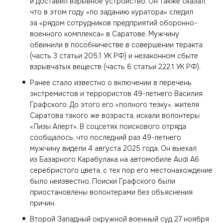
и доставил взрывное устройство. Он также сказал,
что в этом году «по заданию куратора» следил
за «рядом сотрудников предприятий оборонно-
военного комплекса» в Саратове. Мужчину
обвинили в пособничестве в совершении теракта
(часть 3 статьи 205.1 УК РФ) и незаконном сбыте
взрывчатых веществ (часть 6 статьи 222.1 УК РФ).
Ранее стало известно о включении в перечень
экстремистов и террористов 49-летнего Василия
Графского. До этого его «полного тезку», жителя
Саратова такого же возраста, искали волонтеры
«Лизы Алерт». В соцсетях поискового отряда
сообщалось, что последний раз 49-летнего
мужчину видели 4 августа 2025 года. Он выехал
из Базарного Карабулака на автомобиле Audi A6
серебристого цвета, с тех пор его местонахождение
было неизвестно. Поиски Графского были
приостановлены волонтерами без объяснения
причин.
Второй Западный окружной военный суд 27 ноября