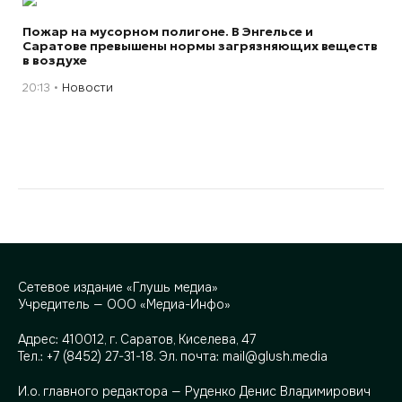
Пожар на мусорном полигоне. В Энгельсе и
Саратове превышены нормы загрязняющих веществ
в воздухе
20:13
Новости
Сетевое издание «Глушь медиа»
Учредитель — ООО «Медиа-Инфо»
Адрес:
410012, г. Саратов, Киселева, 47
Тел.:
+7 (8452) 27-31-18
. Эл. почта:
mail@glush.media
И.о. главного редактора — Руденко Денис Владимирович