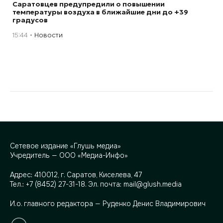
Саратовцев предупредили о повышении
температуры воздуха в ближайшие дни до +39
градусов
15:44
Новости
Сетевое издание «Глушь медиа»
Учредитель — ООО «Медиа-Инфо»
Адрес:
410012, г. Саратов, Киселева, 47
Тел.:
+7 (8452) 27-31-18
. Эл. почта:
mail@glush.media
И.о. главного редактора — Руденко Денис Владимирович