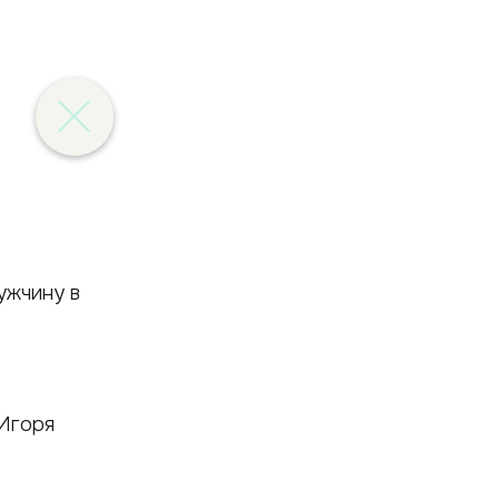
о
 Игоря