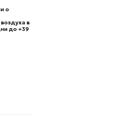
и о
 воздуха в
ни до +39