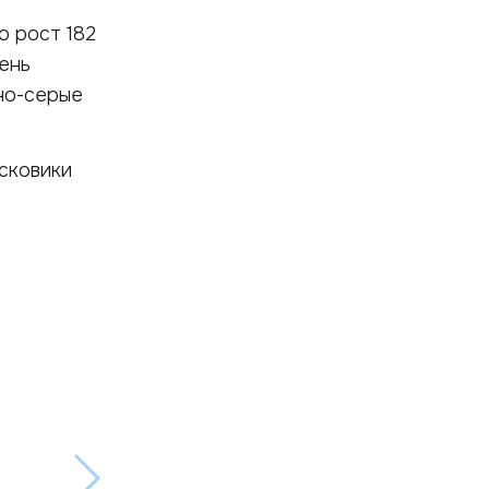
о рост 182
день
мно-серые
сковики