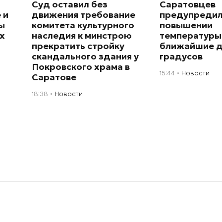
Суд оставил без
Саратовцев
 и
движения требование
предупредил
ы
комитета культурного
повышении
х
наследия к минстрою
температуры
прекратить стройку
ближайшие д
скандального здания у
градусов
Покровского храма в
15:44
Новости
Саратове
18:38
Новости