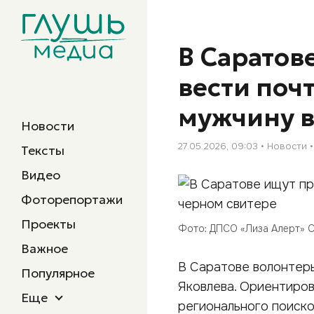
В Саратов
вести поч
мужчину в
Новости
27.05.2026, 09:03
Новости
Тексты
Видео
Фоторепортажи
Проекты
Фото: ДПСО «Лиза Алерт» 
Важное
В Саратове волонтеры
Популярное
Яковлева. Ориентиров
Еще
регионального поиско