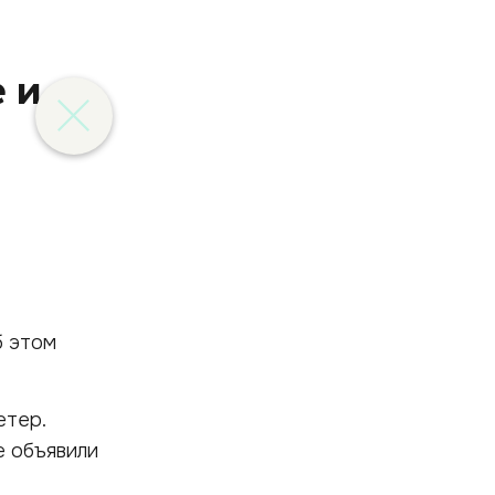
 и
б этом
етер.
е объявили