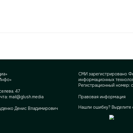
диа»
СМИ зарегистрировано Фе
Инфо»
информационных технолог
Регистрационный номер: 
селева, 47
очта:
mail@glush.media
Правовая информация
Нашли ошибку? Выделите 
Руденко Денис Владимирович