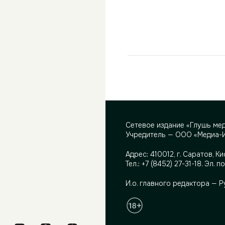
Сетевое издание «Глушь ме
Учредитель — ООО «Медиа-
Адрес:
410012, г. Саратов, Ки
Тел.:
+7 (8452) 27-31-18
. Эл. п
И.о. главного редактора — 