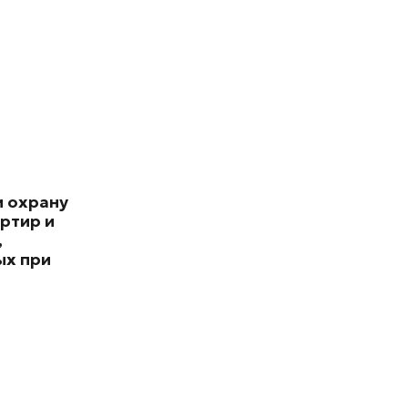
и охрану
ртир и
,
х при