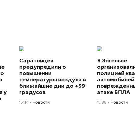
Саратовцев
В Энгельсе
ие
предупредили о
организовал
го
повышении
полицией ква
ю
температуры воздуха в
автомобилей
ближайшие дни до +39
поврежденны
я у
градусов
атаке БПЛА
в
15:44
Новости
15:38
Новости