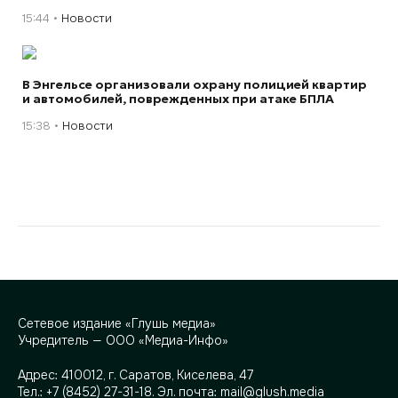
15:44
Новости
В Энгельсе организовали охрану полицией квартир
и автомобилей, поврежденных при атаке БПЛА
15:38
Новости
Сетевое издание «Глушь медиа»
Учредитель — ООО «Медиа-Инфо»
Адрес:
410012, г. Саратов, Киселева, 47
Тел.:
+7 (8452) 27-31-18
. Эл. почта:
mail@glush.media