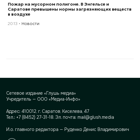
Пожар на мусорном полигоне. В Энгельсе и
Саратове превышены нормы загрязняющих веществ
в воздухе
20:13
Новости
Сетевое издание «Глушь медиа»
Учредитель — ООО «Медиа-Инфо»
Адрес:
410012, г. Саратов, Киселева, 47
Тел.:
+7 (8452) 27-31-18
. Эл. почта:
mail@glush.media
И.о. главного редактора — Руденко Денис Владимирович