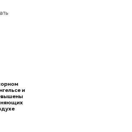
ать
сорном
нгельсе и
евышены
зняющих
здухе