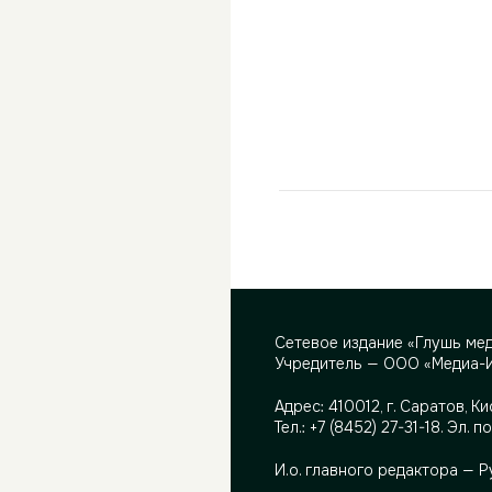
Сетевое издание «Глушь ме
Учредитель — ООО «Медиа-
Адрес:
410012, г. Саратов, Ки
Тел.:
+7 (8452) 27-31-18
. Эл. п
И.о. главного редактора — 