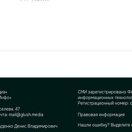
диа»
СМИ зарегистрировано Фе
Инфо»
информационных технолог
Регистрационный номер: 
селева, 47
очта:
mail@glush.media
Правовая информация
Нашли ошибку? Выделите 
Руденко Денис Владимирович