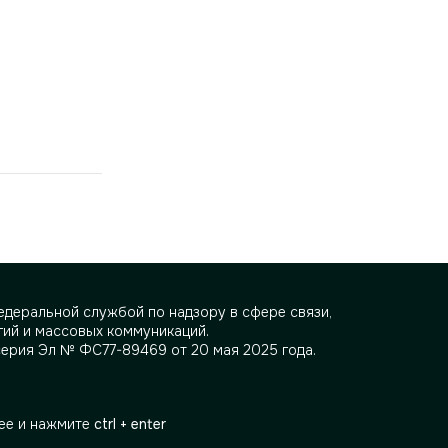
деральной службой по надзору в сфере связи,
ий и массовых коммуникаций.
серия Эл № ФС77-89469 от 20 мая 2025 года.
ее и нажмите
ctrl + enter