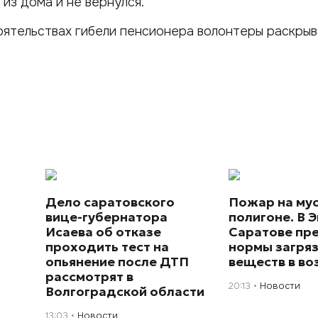
из дома и не вернулся.
ятельствах гибели пенсионера волонтеры раскрыв
Дело саратовского
Пожар на му
вице-губернатора
полигоне. В Э
Исаева об отказе
Саратове пр
проходить тест на
нормы загря
опьянение после ДТП
веществ в во
рассмотрят в
20:13
Новости
Волгоградской области
13:03
Новости